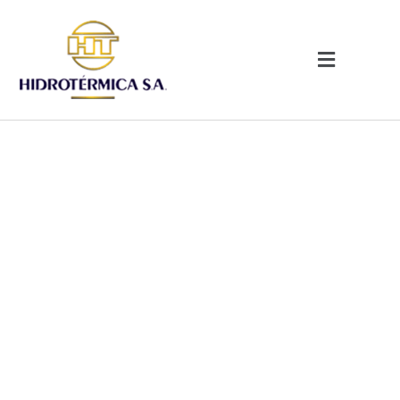
PCHs
Nossas PCHs totalizam 166 MW
distribuídas em 7 unidades.