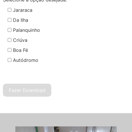
Jararaca
Da Ilha
Palanquinho
Criúva
Boa Fé
Autódromo